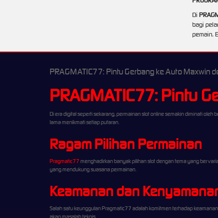
PROGRAM
Di
PRAGM
bagi pela
pemain. 
PRAGMATIC77: Pintu Gerbang ke Auto Maxwin de
PRAGMATIC77: Pintu Ge
Di era digital seperti sekarang, permainan slot online semakin diminati o
lama menikmati setiap putaran.
Ragam Pilihan Permainan
Pragmatic77
menghadirkan banyak pilihan slot dengan tema yang bervariasi
yang mendukung suasana permainan.
Keamanan dan Kenyamana
Salah satu keunggulan Pragmatic77 adalah komitmen terhadap keamanan da
akan masalah teknis.