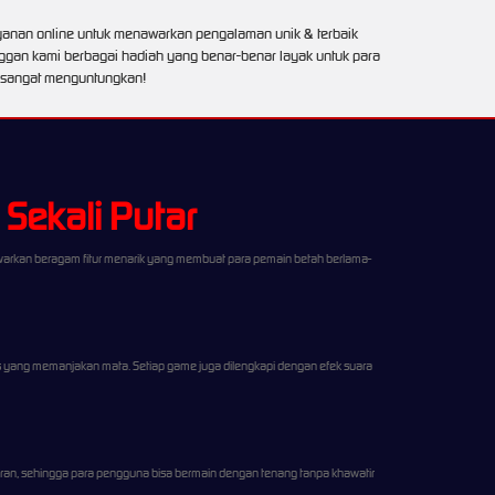
yanan online untuk menawarkan pengalaman unik & terbaik
ggan kami berbagai hadiah yang benar-benar layak untuk para
 sangat menguntungkan!
Sekali Putar
menawarkan beragam fitur menarik yang membuat para pemain betah berlama-
afis yang memanjakan mata. Setiap game juga dilengkapi dengan efek suara
aran, sehingga para pengguna bisa bermain dengan tenang tanpa khawatir