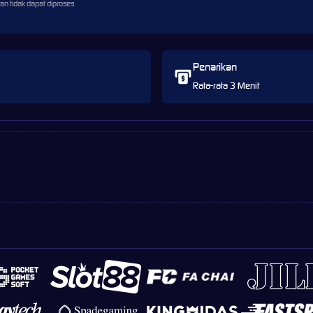
an tidak dapat diproses
Penarikan
Rata-rata 3 Menit