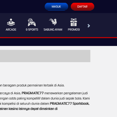
MASUK
DAFTAR
ARCADE
E-SPORTS
SABUNG AYAM
PROMOSI
n beragam produk permainan terbaik di Asia.
ercaya di Asia,
PRAGMATIC77
menawarkan pengalaman judi
engan odds paling kompetitif dalam dunia judi sepak bola. Kami
 kompetisi di seluruh dunia dalam
PRAGMATIC77 Sportsbook,
rmainan kasino lainnya dapat dimainkan di