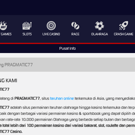
T GAMES
SLOTS
LIVE CASINO
RACE
OLAHRAGA
CRASH GAME
Pusat Info
ang PRAGMATIC77
NG KAMI
IC77
atang di
PRAGMATIC77
, situs
taruhan online
terkemuka di Asia, yang menyediaka
IC77
adalah situs permainan taruhan olahraga hingga kasino terkemuka dan terp
rbaik dengan berbagai variasi permainan kasino & sportsbook yang dapat dipilih d
n rata-rata 10.000 permainan Olahraga yang berbeda setiap bulan dan berbagai
 total lebih dari 100 permainan kasino dari variasi bakarat, slot, roulette dan pe
IC77
Casino.