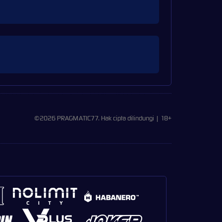
©2026 PRAGMATIC77. Hak cipta dilindungi | 18+