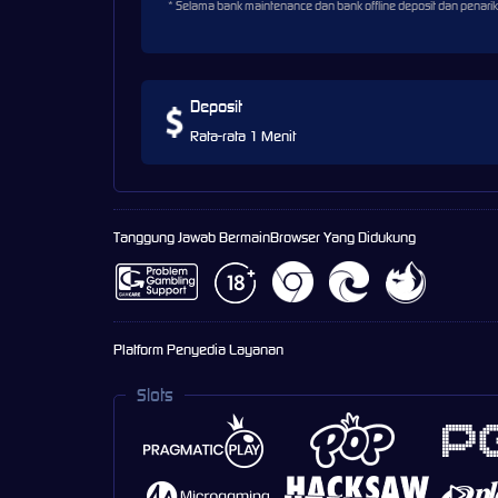
* Selama bank maintenance dan bank offline deposit dan penarik
Deposit
Rata-rata 1 Menit
Tanggung Jawab Bermain
Browser Yang Didukung
Platform Penyedia Layanan
Slots