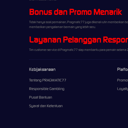
Bonus dan Promo Menarik
Tidak hanya soal permainan, Pragmatic77 juga dikenal rutin memberikan
memberikan pengalaman bermain yang lebih seru.
Layanan Pelanggan Respon
Tim customer service di Pragmatic77 siap membantu para pemain selama
Kebijaksanaan
Platf
Tentang PRAGMATIC77
Promo
Responsible Gambling
Loyalt
Pusat Bantuan
Syarat dan Ketentuan