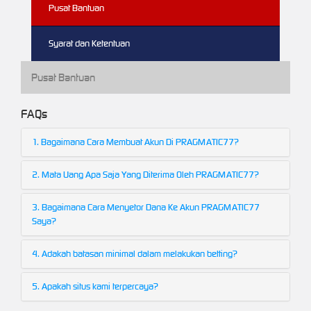
Pusat Bantuan
Syarat dan Ketentuan
Pusat Bantuan
FAQs
1. Bagaimana Cara Membuat Akun Di PRAGMATIC77?
2. Mata Uang Apa Saja Yang Diterima Oleh PRAGMATIC77?
3. Bagaimana Cara Menyetor Dana Ke Akun PRAGMATIC77
Saya?
4. Adakah batasan minimal dalam melakukan betting?
5. Apakah situs kami terpercaya?