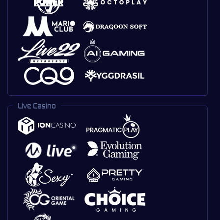
Live Casino