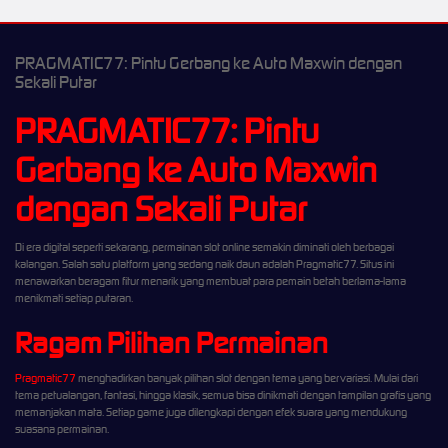
PRAGMATIC77: Pintu Gerbang ke Auto Maxwin dengan
Sekali Putar
PRAGMATIC77: Pintu
Gerbang ke Auto Maxwin
dengan Sekali Putar
Di era digital seperti sekarang, permainan slot online semakin diminati oleh berbagai
kalangan. Salah satu platform yang sedang naik daun adalah Pragmatic77. Situs ini
menawarkan beragam fitur menarik yang membuat para pemain betah berlama-lama
menikmati setiap putaran.
Ragam Pilihan Permainan
Pragmatic77
menghadirkan banyak pilihan slot dengan tema yang bervariasi. Mulai dari
tema petualangan, fantasi, hingga klasik, semua bisa dinikmati dengan tampilan grafis yang
memanjakan mata. Setiap game juga dilengkapi dengan efek suara yang mendukung
suasana permainan.