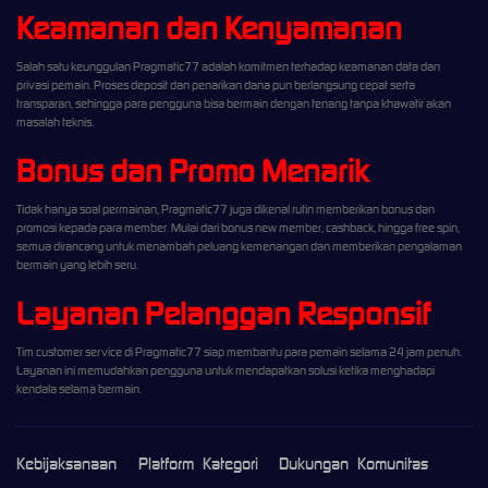
Keamanan dan Kenyamanan
Salah satu keunggulan Pragmatic77 adalah komitmen terhadap keamanan data dan
privasi pemain. Proses deposit dan penarikan dana pun berlangsung cepat serta
transparan, sehingga para pengguna bisa bermain dengan tenang tanpa khawatir akan
masalah teknis.
Bonus dan Promo Menarik
Tidak hanya soal permainan, Pragmatic77 juga dikenal rutin memberikan bonus dan
promosi kepada para member. Mulai dari bonus new member, cashback, hingga free spin,
semua dirancang untuk menambah peluang kemenangan dan memberikan pengalaman
bermain yang lebih seru.
Layanan Pelanggan Responsif
Tim customer service di Pragmatic77 siap membantu para pemain selama 24 jam penuh.
Layanan ini memudahkan pengguna untuk mendapatkan solusi ketika menghadapi
kendala selama bermain.
Kebijaksanaan
Platform
Kategori
Dukungan
Komunitas