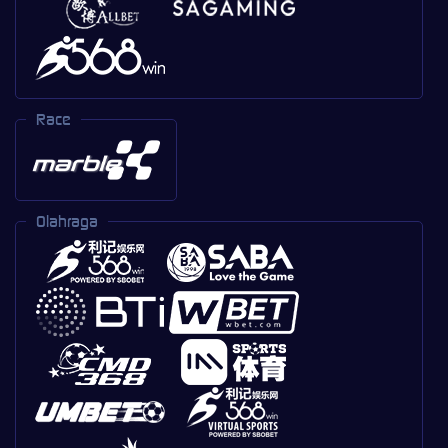
Race
Olahraga