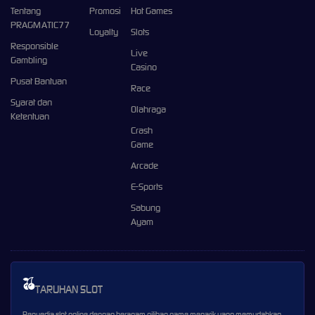
Tentang
Promosi
Hot Games
PRAGMATIC77
Loyalty
Slots
Responsible
Live
Gambling
Casino
Pusat Bantuan
Race
Syarat dan
Olahraga
Ketentuan
Crash
Game
Arcade
E-Sports
Sabung
Ayam
TARUHAN SLOT
Penyedia slot online dengan beragam pilihan game menarik yang memudahkan