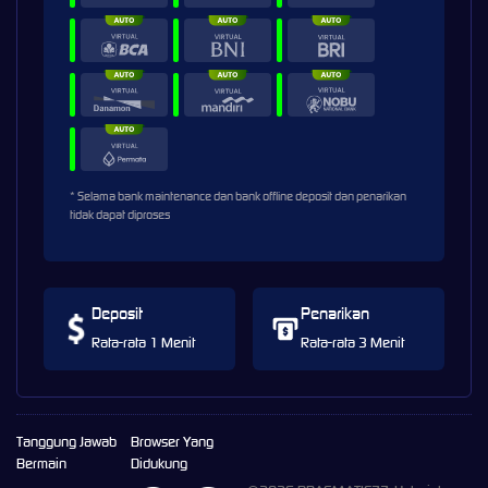
* Selama bank maintenance dan bank offline deposit dan penarikan
tidak dapat diproses
Deposit
Penarikan
Rata-rata 1 Menit
Rata-rata 3 Menit
Tanggung Jawab
Browser Yang
Bermain
Didukung