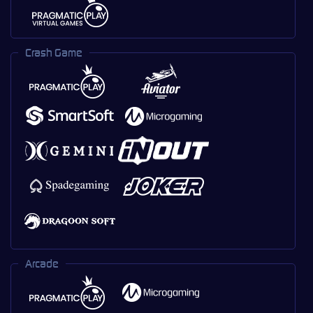
Crash Game
Arcade