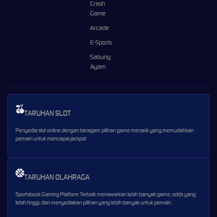
Crash
Game
Arcade
E-Sports
Sabung
Ayam
TARUHAN SLOT
Penyedia slot online dengan beragam pilihan game menarik yang memudahkan
pemain untuk mencapai jackpot
TARUHAN OLAHRAGA
Sportsbook Gaming Platform Terbaik menawarkan lebih banyak game, odds yang
lebih tinggi, dan menyediakan pilihan yang lebih banyak untuk pemain.