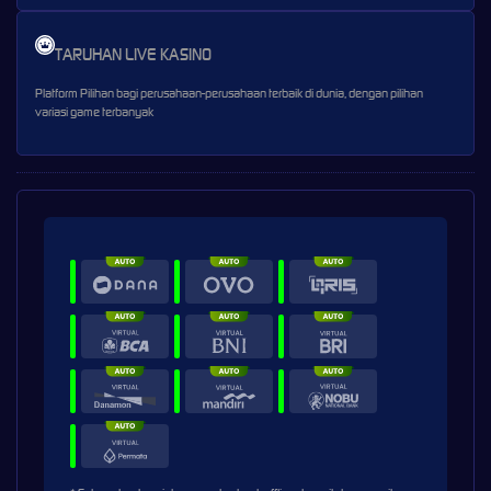
TARUHAN LIVE KASINO
Platform Pilihan bagi perusahaan-perusahaan terbaik di dunia, dengan pilihan
variasi game terbanyak