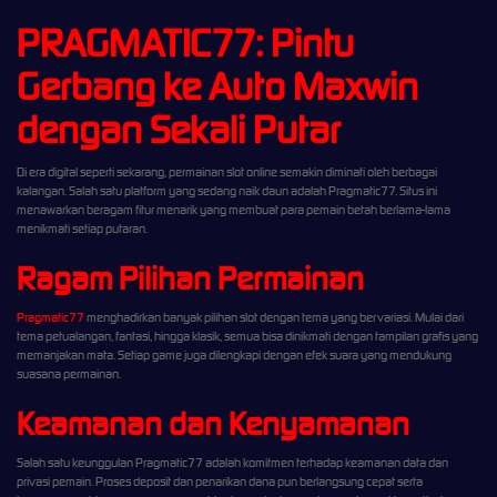
PRAGMATIC77: Pintu
Gerbang ke Auto Maxwin
dengan Sekali Putar
Di era digital seperti sekarang, permainan slot online semakin diminati oleh berbagai
kalangan. Salah satu platform yang sedang naik daun adalah Pragmatic77. Situs ini
menawarkan beragam fitur menarik yang membuat para pemain betah berlama-lama
menikmati setiap putaran.
Ragam Pilihan Permainan
Pragmatic77
menghadirkan banyak pilihan slot dengan tema yang bervariasi. Mulai dari
tema petualangan, fantasi, hingga klasik, semua bisa dinikmati dengan tampilan grafis yang
memanjakan mata. Setiap game juga dilengkapi dengan efek suara yang mendukung
suasana permainan.
Keamanan dan Kenyamanan
Salah satu keunggulan Pragmatic77 adalah komitmen terhadap keamanan data dan
privasi pemain. Proses deposit dan penarikan dana pun berlangsung cepat serta