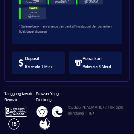
* Selama bank maintenance dan bank offline deposit dan penarikan
tidak dapat diproses
Deposit
Penarikan
Rata-rata 1 Menit
Rata-rata 3 Menit
Tanggung Jawab
Browser Yang
Bermain
Didukung
©2026 PRAGMATIC77. Hak cipta
dilindungi | 18+