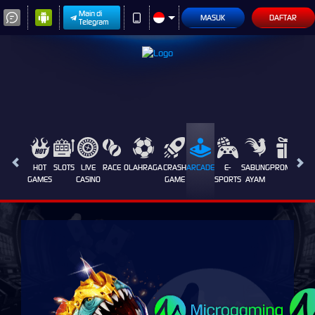
Main di
MASUK
DAFTAR
Telegram
HOT
SLOTS
LIVE
RACE
OLAHRAGA
CRASH
ARCADE
E-
SABUNG
PROMOSI
GAMES
CASINO
GAME
SPORTS
AYAM