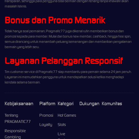
transparan, sehingga para pengguna bisa bermain dengan tenang tanpa khawatir akan
masalah teknis.
Bonus dan Promo Menarik
Tidak hanya soal permainan, Pragmatic77 juga dikenal rutin memberikan bonus dan
promosi kepada para member. Mulai dari bonus new member, cashback, hingga free spin,
semua dirancang untuk menambah peluang kemenangan dan memberikan pengalaman
bermain yang lebih seru.
Layanan Pelanggan Responsif
Tim customer service di Pragmatic77 siap membantu para pemain selama 24 jam penuh.
Layanan ini memudahkan pengguna untuk mendapatkan solusi ketika menghadapi
kendala selama bermain.
Kebijaksanaan
Platform
Kategori
Dukungan
Komunitas
Tentang
Promosi
Hot Games
PRAGMATIC77
Loyalty
Slots
Responsible
Live
Gambling