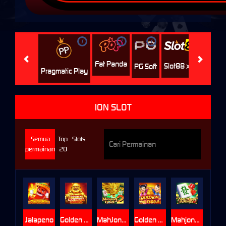
i
i
i
i
i
Facha
Fat Panda
Slot88 x PP
PG Soft
Pragmatic Play
ION SLOT
Semua
Top
Slots
permainan
20
Jalapeno
Golden Maitreya Buddha
MahJong Gold 2
Golden Fuwa
Mahjong Infinity