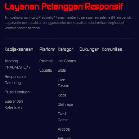
Layanan Pelanggan Responsif
Tim customer service di Pragmatic77 siap membantu para pemain selama 24 jam penuh.
Layanan ini memudahkan pengguna untuk mendapatkan solusi ketika menghadapi
kendala selama bermain.
Kebijaksanaan
Platform
Kategori
Dukungan
Komunitas
Tentang
Promosi
Hot Games
PRAGMATIC77
Loyalty
Slots
Responsible
Live
Gambling
Casino
Pusat Bantuan
Race
Syarat dan
Olahraga
Ketentuan
Crash
Game
Arcade
E-Sports