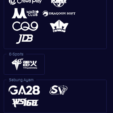
E-Sports
Sabung Ayam