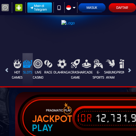
Main di
MASUK
DAFTAR
Telegram
HOT
SLOTS
LIVE
RACE
OLAHRAGA
CRASH
ARCADE
E-
SABUNG
PROMOSI
GAMES
CASINO
GAME
SPORTS
AYAM
IDR
12,731,
JACKPOT
PLAY