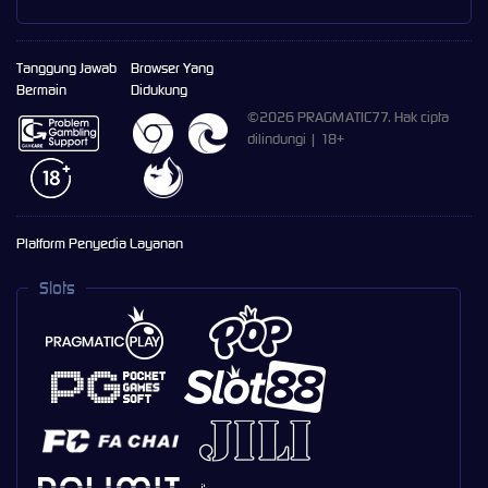
Tanggung Jawab
Browser Yang
Bermain
Didukung
©2026 PRAGMATIC77. Hak cipta
dilindungi | 18+
Platform Penyedia Layanan
Slots