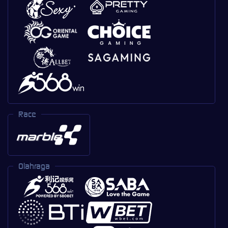
Race
Olahraga