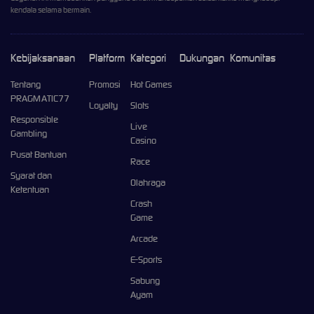
kendala selama bermain.
Kebijaksanaan
Platform
Kategori
Dukungan
Komunitas
Tentang
Promosi
Hot Games
PRAGMATIC77
Loyalty
Slots
Responsible
Live
Gambling
Casino
Pusat Bantuan
Race
Syarat dan
Olahraga
Ketentuan
Crash
Game
Arcade
E-Sports
Sabung
Ayam