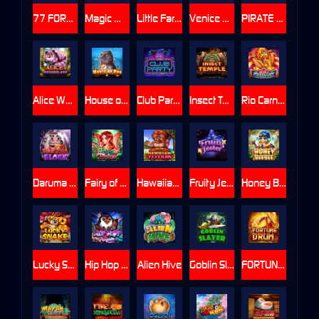
77 FORTUNE
Magic Wheel
Little Farm
Venice Mask
PIRATE LEGEND
Alice Wonderland
House of Dog
Club Party
Insect Temple
Rio Carnival
Daruma Block
Fairy of Riches
Hawaiian Totem
Fruity Jester
Honey Bee Bee
Lucky Snake
Hip Hop Penguin
Alien Hive
Goblin Slayer
FORTUNE DRUM