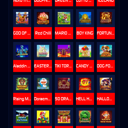
Neko The Fortune Cat
DOLPHIN REEF
GREEN GOLD
LOTTO MADNESS
ICELAND
GOD OF WEALTH
Red Chilli
MARIO GOLF
BOY KING
FORTUNE DRAGON 88
Aladdin Wishes
EASTER BUNNY
TIKI TORCH
CANDY CRUSH
DOG FORTUNE
Rising Maya
Doraemon
50 DRAGONS
HELL HOT 100
HALLOWIN