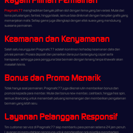
Pragmatic77
menghadirkan banyak pilihan slot dengan tema yang bervariasi. Mulai dari
tema petualangan, fantasi, hingga klasik, semua bisa dinikmati dengan tampilan grafis yang
memanjakan mata. Setiap game juga dilengkapi dengan efek suara yang mendukung
suasana permainan.
Keamanan dan Kenyamanan
Salah satu keunggulan Pragmatic77 adalah komitmen terhadap keamanan data dan
privasi pemain. Proses deposit dan penarikan dana pun berlangsung cepat serta
transparan, sehingga para pengguna bisa bermain dengan tenang tanpa khawatir akan
masalah teknis.
Bonus dan Promo Menarik
Tidak hanya soal permainan, Pragmatic77 juga dikenal rutin memberikan bonus dan
promosi kepada para member. Mulai dari bonus new member, cashback, hingga free spin,
semua dirancang untuk menambah peluang kemenangan dan memberikan pengalaman
bermain yang lebih seru.
Layanan Pelanggan Responsif
Tim customer service di Pragmatic77 siap membantu para pemain selama 24 jam penuh.
Layanan ini memudahkan pengguna untuk mendapatkan solusi ketika menghadapi