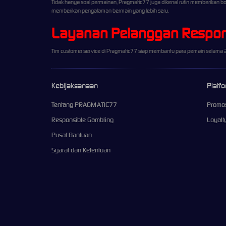
Tidak hanya soal permainan, Pragmatic77 juga dikenal rutin memberikan
memberikan pengalaman bermain yang lebih seru.
Layanan Pelanggan Respon
Tim customer service di Pragmatic77 siap membantu para pemain selama
Kebijaksanaan
Platf
Tentang PRAGMATIC77
Promo
Responsible Gambling
Loyalt
Pusat Bantuan
Syarat dan Ketentuan