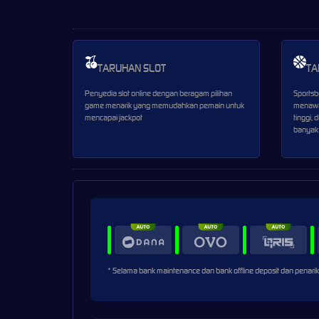
TARUHAN SLOT
TA
Penyedia slot online dengan beragam pilihan
Sportsb
game menarik yang memudahkan pemain untuk
menawar
mencapai jackpot
tinggi,
banyak 
* Selama bank maintenance dan bank offline deposit dan penarik