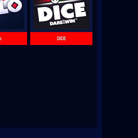
o
DICE