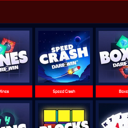
Mines
Speed Crash
Boxe