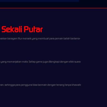
Sekali Putar
menawarkan beragam fitur menarik yang membuat para pemain betah berlama-
afis yang memanjakan mata. Setiap game juga dilengkapi dengan efek suara
aran, sehingga para pengguna bisa bermain dengan tenang tanpa khawatir