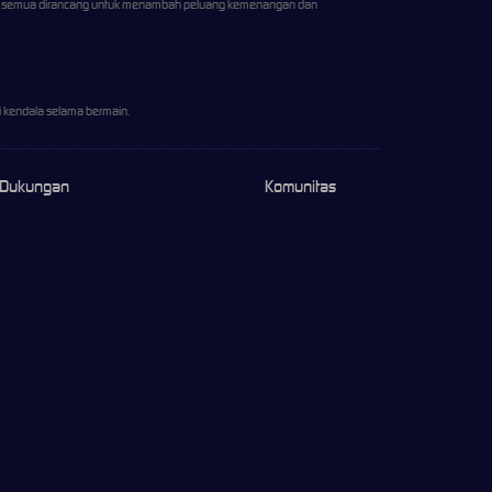
spin, semua dirancang untuk menambah peluang kemenangan dan
 kendala selama bermain.
Dukungan
Komunitas