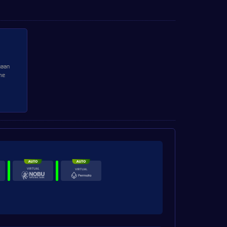
haan
ame