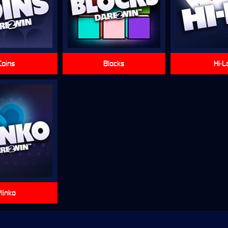
Coins
Blocks
Hi-L
linko