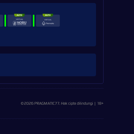
©2026 PRAGMATIC77. Hak cipta dilindungi | 18+