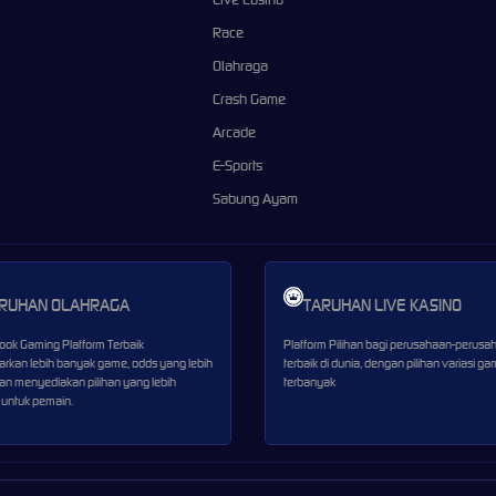
Race
Olahraga
Crash Game
Arcade
E-Sports
Sabung Ayam
RUHAN OLAHRAGA
TARUHAN LIVE KASINO
ook Gaming Platform Terbaik
Platform Pilihan bagi perusahaan-perusa
kan lebih banyak game, odds yang lebih
terbaik di dunia, dengan pilihan variasi g
 dan menyediakan pilihan yang lebih
terbanyak
untuk pemain.