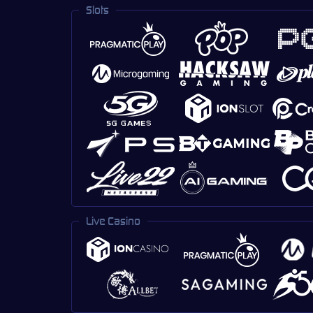
Slots
Live Casino