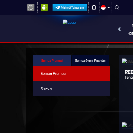
Main di Telegram
HO
Semua Promosi
Semua Event Provider
REB
Semua Promosi
Tang
Spesial