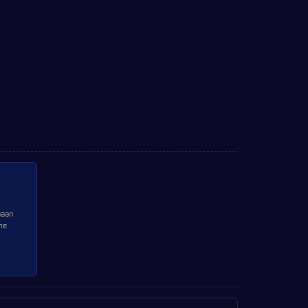
haan
ame