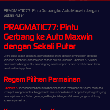
PRAGMATIC77: Pintu Gerbang ke Auto Maxwin dengan
Sekali Putar
PRAGMATIC77: Pintu
Gerbang ke Auto Maxwin
dengan Sekali Putar
Di era digital seperti sekarang, permainan slot online semakin diminati oleh berbagai
kalangan. Salah satu platform yang sedang naik daun adalah Pragmatic77. Situs ini
menawarkan beragam fitur menarik yang membuat para pemain betah berlama-lama
menikmati setiap putaran.
Ragam Pilihan Permainan
Pragmatic77
menghadirkan banyak pilihan slot dengan tema yang bervariasi. Mulai dari
tema petualangan, fantasi, hingga klasik, semua bisa dinikmati dengan tampilan grafis yang
memanjakan mata. Setiap game juga dilengkapi dengan efek suara yang mendukung
suasana permainan.