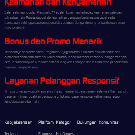
Keamanan dan Kenyamanan
Salah satu keunggulan Pragmatic77 adalah komitmen terhadap keamanan data dan
privasi pemain. Proses deposit dan penarikan dana pun berlangsung cepat serta
transparan, sehingga para pengguna bisa bermain dengan tenang tanpa khawatir akan
masalah teknis.
Bonus dan Promo Menarik
Tidak hanya soal permainan, Pragmatic77 juga dikenal rutin memberikan bonus dan
promosi kepada para member. Mulai dari bonus new member, cashback, hingga free spin,
semua dirancang untuk menambah peluang kemenangan dan memberikan pengalaman
bermain yang lebih seru.
Layanan Pelanggan Responsif
Tim customer service di Pragmatic77 siap membantu para pemain selama 24 jam penuh.
Layanan ini memudahkan pengguna untuk mendapatkan solusi ketika menghadapi
kendala selama bermain.
Kebijaksanaan
Platform
Kategori
Dukungan
Komunitas
Tentang
Promosi
Hot Games