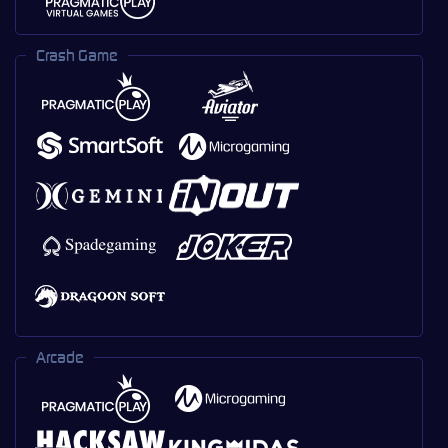
Crash Game
Arcade