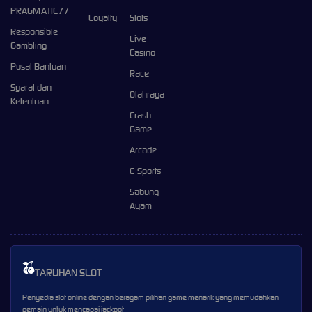
PRAGMATIC77
Loyalty
Slots
Responsible
Live
Gambling
Casino
Pusat Bantuan
Race
Syarat dan
Olahraga
Ketentuan
Crash
Game
Arcade
E-Sports
Sabung
Ayam
TARUHAN SLOT
Penyedia slot online dengan beragam pilihan game menarik yang memudahkan
pemain untuk mencapai jackpot