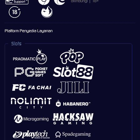
dilindungi | 18+
Platform Penyedia Layanan
Slots