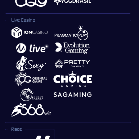
Live Casino
Race