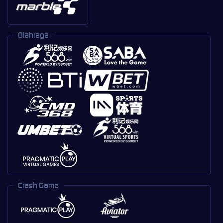
Olahraga
Crash Game