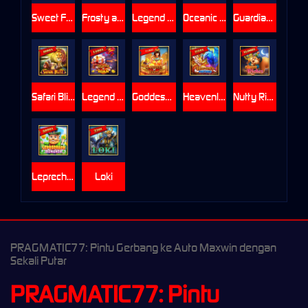
Sweet Frenzy
Frosty and Flamy
Legend Of Eagle
Oceanic Melodies
Guardian of the Museum
Safari Blitz
Legend of Nian
Goddess Of Egypt
Heavenly Fortunes
Nutty Riches
Leprechaun Bonanza
Loki
PRAGMATIC77: Pintu Gerbang ke Auto Maxwin dengan
Sekali Putar
PRAGMATIC77: Pintu