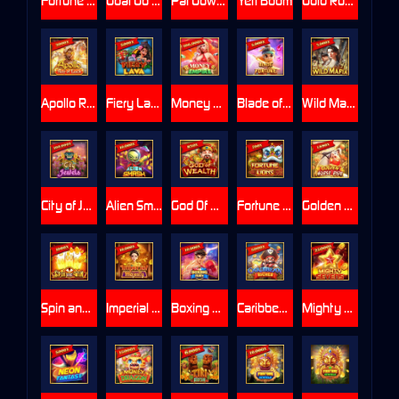
Fortune Jewels III
Goal Go Win
Pai Gow Ways
Yeti Boom
Gold Rush Cowboys
Apollo Ray of Luck
Fiery Lava
Money Empire
Blade of Fortune
Wild Mafia
City of Jewels
Alien Smash
God Of Wealth
Fortune Lions
Golden Horse Ride
Spin and Win
Imperial Majesty
Boxing Fury
Caribbean Riches
Mighty Sevens