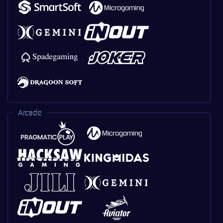
Arcade