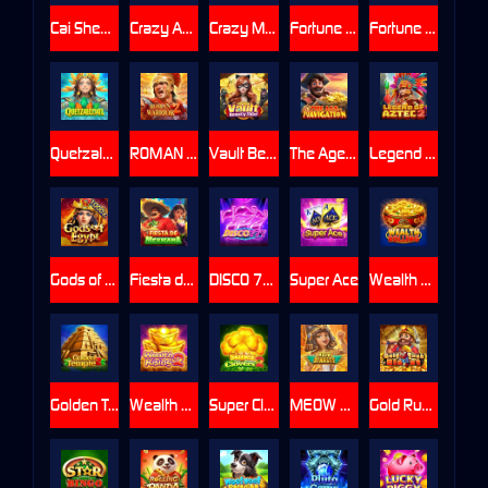
Cai Shen Arrives!
Crazy ATM
Crazy Money Rolling
Fortune Toto 4D
Fortune Horse
Quetzalcoatl
ROMAN WARRIOR2
Vault Beauty Thief
The Age Of Navigation
Legend of Aztec2
Gods of Egypt
Fiesta de Mexicana
DISCO 777
Super Ace
Wealth Rolling
Golden Temple2
Wealth Rising 2
Super Clovers 2
MEOW DYNASTY
Gold Rush Blast