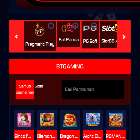
i
i
i
i
i
Facha
Fat Panda
Slot88 x PP
PG Soft
Pragmatic Play
BTGAMING
Semua
Slots
permainan
Since I'm here
Diamond buffalo
Dragon Gem2
Arctic Clash
ROMAN WARRIOR