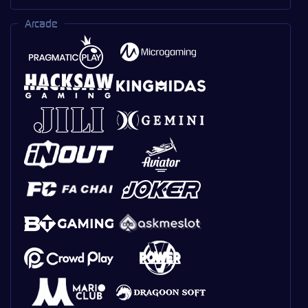
Arcade