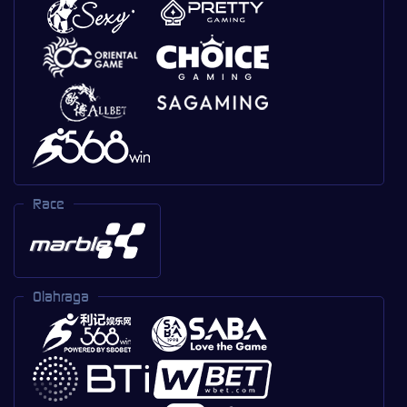
Race
Olahraga