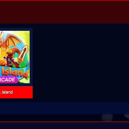
. Island