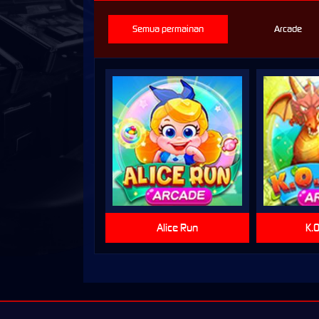
Semua permainan
Arcade
Alice Run
K.O