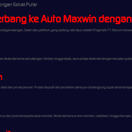
ngan Sekali Putar
rbang ke Auto Maxwin dengan 
leh berbagai kalangan. Salah satu platform yang sedang naik daun adalah Pragmatic77. Situs ini 
. Mulai dari tema petualangan, fantasi, hingga klasik, semua bisa dinikmati dengan tampilan gr
n
ta dan privasi pemain. Proses deposit dan penarikan dana pun berlangsung cepat serta transp
 bonus dan promosi kepada para member. Mulai dari bonus new member, cashback, hingga free 