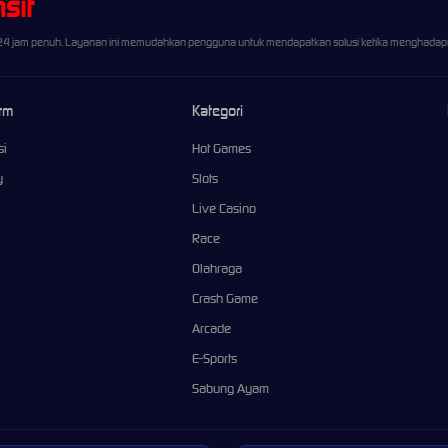
sif
 24 jam penuh. Layanan ini memudahkan pengguna untuk mendapatkan solusi ketika menghadapi
orm
Kategori
si
Hot Games
y
Slots
Live Casino
Race
Olahraga
Crash Game
Arcade
E-Sports
Sabung Ayam