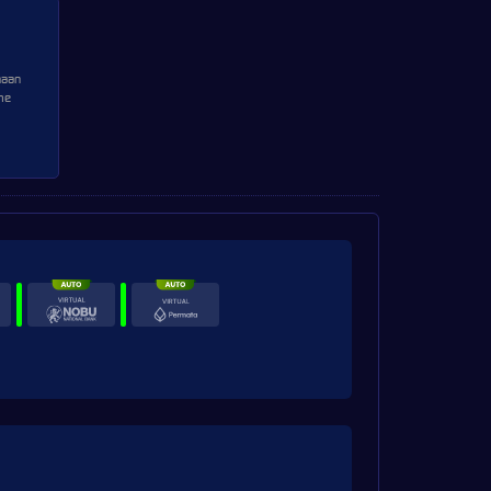
haan
ame