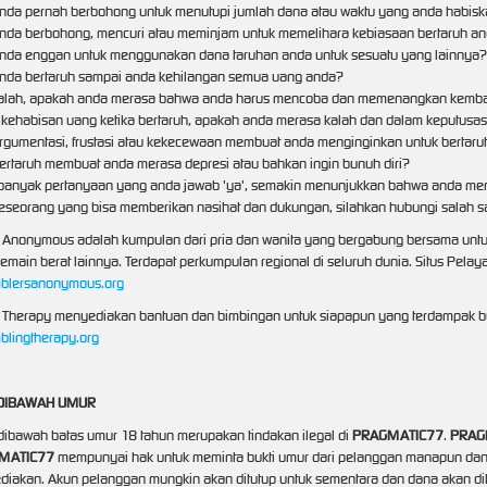
nda pernah berbohong untuk menutupi jumlah dana atau waktu yang anda habiska
nda berbohong, mencuri atau meminjam untuk memelihara kebiasaan bertaruh a
nda enggan untuk menggunakan dana taruhan anda untuk sesuatu yang lainnya?
nda bertaruh sampai anda kehilangan semua uang anda?
kalah, apakah anda merasa bahwa anda harus mencoba dan memenangkan kemba
 kehabisan uang ketika bertaruh, apakah anda merasa kalah dan dalam keputusas
gumentasi, frustasi atau kekecewaan membuat anda menginginkan untuk bertaruh
rtaruh membuat anda merasa depresi atau bahkan ingin bunuh diri?
banyak pertanyaan yang anda jawab 'ya', semakin menunjukkan bahwa anda memi
seorang yang bisa memberikan nasihat dan dukungan, silahkan hubungi salah satu 
 Anonymous adalah kumpulan dari pria dan wanita yang bergabung bersama unt
main berat lainnya. Terdapat perkumpulan regional di seluruh dunia. Situs Pela
blersanonymous.org
Therapy menyediakan bantuan dan bimbingan untuk siapapun yang terdampak buruk 
lingtherapy.org
 DIBAWAH UMUR
dibawah batas umur 18 tahun merupakan tindakan ilegal di
PRAGMATIC77
.
PRAG
MATIC77
mempunyai hak untuk meminta bukti umur dari pelanggan manapun dan 
diakan. Akun pelanggan mungkin akan ditutup untuk sementara dan dana akan d