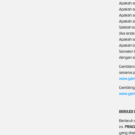
Apakah a
Apakah a
Apakah a
Apakah a
Setelah 
Jika anda
Apakah ar
Apakah be
Semakin 
dengan se
Gamblers
sesama pe
www.gam
Gambling 
www.gamb
BERJUDI
Bertaruh 
ini.
PRAG
yang dise