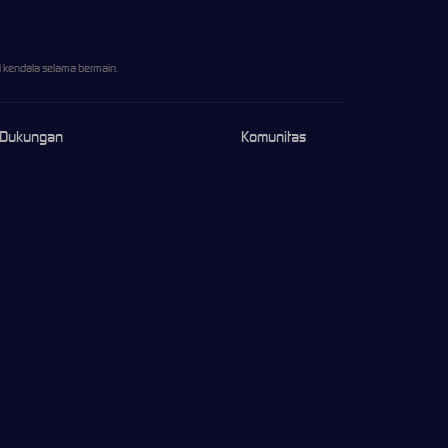
 kendala selama bermain.
Dukungan
Komunitas