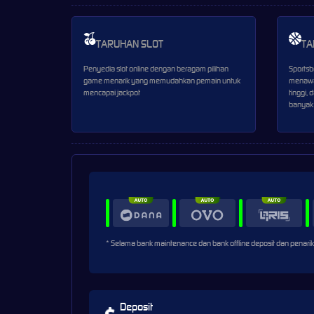
TARUHAN SLOT
TA
Penyedia slot online dengan beragam pilihan
Sportsb
game menarik yang memudahkan pemain untuk
menawar
mencapai jackpot
tinggi,
banyak 
* Selama bank maintenance dan bank offline deposit dan penarik
Deposit