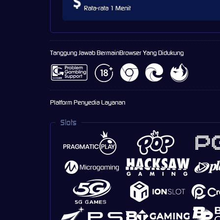
Rata-rata 1 Menit
Tanggung Jawab Bermain
Browser Yang Didukung
Platform Penyedia Layanan
Slots