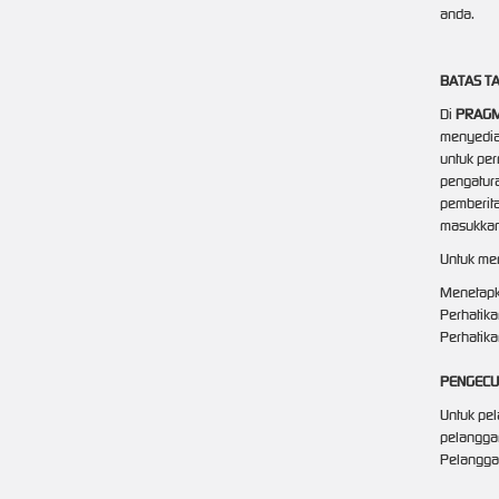
anda.
BATAS T
Di
PRAGM
menyedia
untuk per
pengatura
pemberita
masukkan 
Untuk me
Menetapka
Perhatika
Perhatika
PENGECUA
Untuk pel
pelangga
Pelanggan