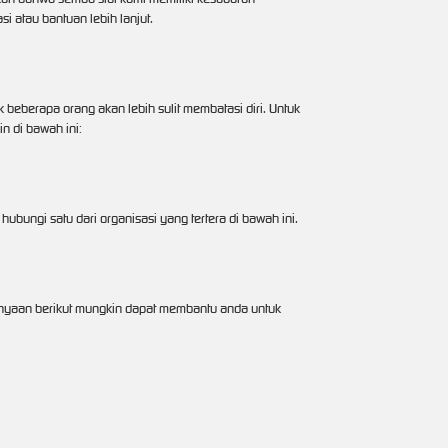
 atau bantuan lebih lanjut.
berapa orang akan lebih sulit membatasi diri. Untuk
 di bawah ini:
ubungi satu dari organisasi yang tertera di bawah ini.
tanyaan berikut mungkin dapat membantu anda untuk