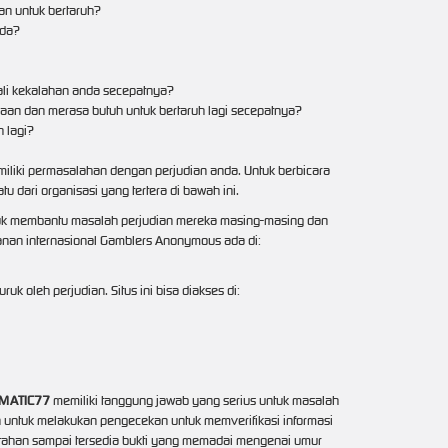
n untuk bertaruh?
nda?
li kekalahan anda secepatnya?
aan dan merasa butuh untuk bertaruh lagi secepatnya?
 lagi?
liki permasalahan dengan perjudian anda. Untuk berbicara
dari organisasi yang tertera di bawah ini.
uk membantu masalah perjudian mereka masing-masing dan
yanan internasional Gamblers Anonymous ada di:
oleh perjudian. Situs ini bisa diakses di:
MATIC77
memiliki tanggung jawab yang serius untuk masalah
untuk melakukan pengecekan untuk memverifikasi informasi
itahan sampai tersedia bukti yang memadai mengenai umur