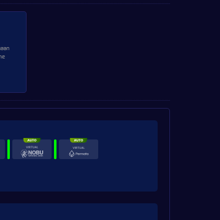
haan
ame