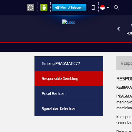
Main di Telegram
HO
Respo
Tentang PRAGMATIC77
RESPO
Responsible Gambling
KEBIJAK
Pusat Bantuan
PRAGMAT
meningka
meminimal
Syarat dan Ketentuan
Kami perc
sementara
Dalam ra