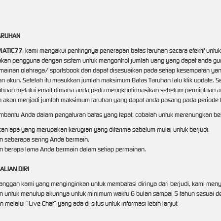
ARUHAN
ATIC77
, kami mengakui pentingnya penerapan batas taruhan secara efektif unt
kan pengguna dengan sistem untuk mengontrol jumlah uang yang dapat anda guna
mainan olahraga/ sportsbook dan dapat disesuaikan pada setiap kesempatan yang
n akun. Setelah itu masukkan jumlah maksimum Batas Taruhan lalu klik update. 
huan melalui email dimana anda perlu mengkonfirmasikan sebelum permintaan an
akan menjadi jumlah maksimum taruhan yang dapat anda pasang pada periode tujuh
mbantu Anda dalam pengaturan batas yang tepat, cobalah untuk merenungkan beb
n apa yang merupakan kerugian yang diterima sebelum mulai untuk berjudi.
n seberapa sering Anda bermain.
n berapa lama Anda bermain dalam setiap permainan.
LIAN DIRI
anggan kami yang menginginkan untuk membatasi dirinya dari berjudi, kami meny
n untuk menutup akunnya untuk minimum waktu 6 bulan sampai 5 tahun sesuai d
 melalui “Live Chat” yang ada di situs untuk informasi lebih lanjut.