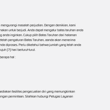
uk mengurangi masalah perjudian. Dengan demikian, kami
kan untuk berjudi. Anda dapat mengatur batas taruhan anda
 anda inginkan. Cukup pilih Batas Taruhan dari halaman
Setelah pengaturan Batas Taruhan, aanda akan menerima
da diproses. Perlu diketahui bahwa jumlah yang telah anda
 (7) hari berturut-turut.
erapa hal :
ediakan fasilitas pengecualian diri yang memungkinkan
engan permintaan. Silahkan hubungi Petugas Layanan