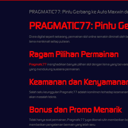
PRAGMATIC77: Pintu Gerbang ke Auto Maxwin de
PRAGMATIC77: Pintu Ge
Di era digital seperti sekarang, permainan slot online semakin diminati o
lama menikmati setiap putaran.
Ragam Pilihan Permainan
Pragmatic77
menghadirkan banyak pilihan slot dengan tema yang bervariasi
yang mendukung suasana permainan.
Keamanan dan Kenyamana
Salah satu keunggulan Pragmatic77 adalah komitmen terhadap keamanan da
akan masalah teknis.
Bonus dan Promo Menarik
Tidak hanya soal permainan, Pragmatic77 juga dikenal rutin memberikan
memberikan pengalaman bermain yang lebih seru.