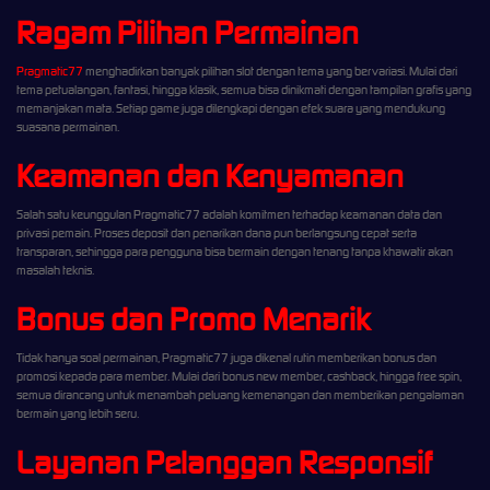
Ragam Pilihan Permainan
Pragmatic77
menghadirkan banyak pilihan slot dengan tema yang bervariasi. Mulai dari
tema petualangan, fantasi, hingga klasik, semua bisa dinikmati dengan tampilan grafis yang
memanjakan mata. Setiap game juga dilengkapi dengan efek suara yang mendukung
suasana permainan.
Keamanan dan Kenyamanan
Salah satu keunggulan Pragmatic77 adalah komitmen terhadap keamanan data dan
privasi pemain. Proses deposit dan penarikan dana pun berlangsung cepat serta
transparan, sehingga para pengguna bisa bermain dengan tenang tanpa khawatir akan
masalah teknis.
Bonus dan Promo Menarik
Tidak hanya soal permainan, Pragmatic77 juga dikenal rutin memberikan bonus dan
promosi kepada para member. Mulai dari bonus new member, cashback, hingga free spin,
semua dirancang untuk menambah peluang kemenangan dan memberikan pengalaman
bermain yang lebih seru.
Layanan Pelanggan Responsif