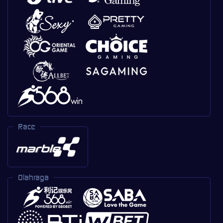
Race
Olahraga